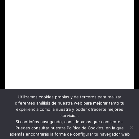
SÍGUENOS EN:
FACEBOOK
INSTAGRAM
PRIVACIDAD
COOKIES
Utilizamos cookies propias y de terceros para realizar
TÉRMINOS
diferentes análisis de nuestra web para mejorar tanto tu
AVISO LEGAL
experiencia como la nuestra y poder ofrecerte mejores
servicios.
Si continúas navegando, consideramos que consientes.
© CERRO GALLINA S.L.
Puedes consultar nuestra Política de Cookies, en la que
CANELA Y CLAVO COMUNICACIÓN.
además encontrarás la forma de configurar tu navegador web
TODOS LOS DERECHOS RESERVADOS.