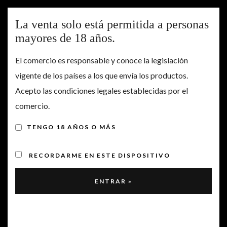
Togg
La venta solo está permitida a personas
navig
mayores de 18 años.
El comercio es responsable y conoce la legislación
Qué debe saber antes de hacer un pedido
vigente de los países a los que envía los productos.
Acepto las condiciones legales establecidas por el
Las presentes Condiciones Generales de Contratación se
comercio.
aplican a todas las transacciones comerciales realizadas en
nuestra tienda online,
www.cerrogallina.com
, en adelante
TENGO 18 AÑOS O MÁS
Cerro Gallina. Para más información sobre Cerro Gallina y
nuestra Política de Privacidad, pincha
aquí
.
RECORDARME EN ESTE DISPOSITIVO
Las presentes Condiciones Generales de Contratación han
sido elaboradas de conformidad con lo establecido en la Ley
34/2002, de servicios de la Sociedad de la Información y de
Comercio Electrónico, la Ley 7/1998 sobre Condiciones