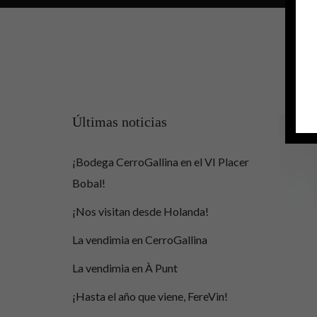
Últimas noticias
¡Bodega CerroGallina en el VI Placer
Bobal!
¡Nos visitan desde Holanda!
La vendimia en CerroGallina
La vendimia en À Punt
¡Hasta el año que viene, FereVin!