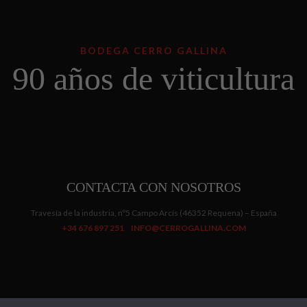
BODEGA CERRO GALLINA
90 años de viticultura
CONTACTA CON NOSOTROS
Travesía de la industria, nº5 Campo Arcís (46352 Requena) – España
+34 676 897 251
INFO@CERROGALLINA.COM