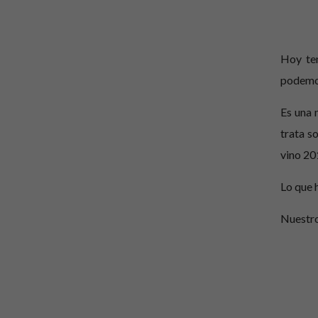
Hoy te
podemos
Es una 
trata s
vino 20
Lo que 
Nuestr