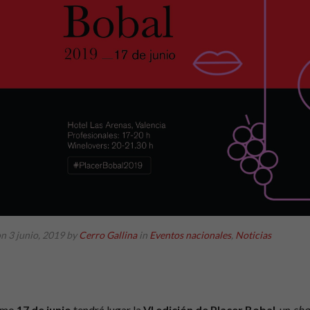
n 3 junio, 2019
by
Cerro Gallina
in
Eventos nacionales
,
Noticias
ximo
17 de junio
tendrá lugar la
VI edición de Placer Bobal
, un
sh