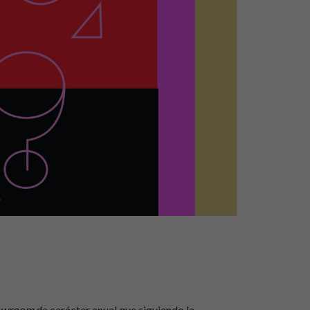
owroom
de carácter anual que siguiendo la