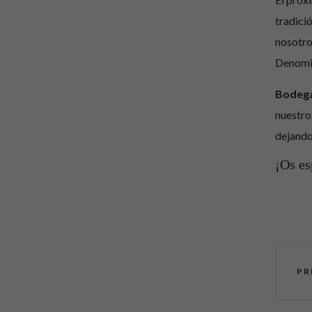
tradició
nosotro
Denomin
Bodega
nuestro
dejando 
¡Os es
PR