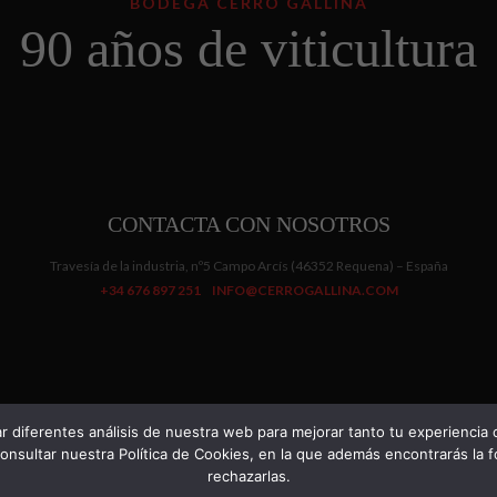
BODEGA CERRO GALLINA
90 años de viticultura
CONTACTA CON NOSOTROS
Travesía de la industria, nº5 Campo Arcís (46352 Requena) – España
+34 676 897 251
INFO@CERROGALLINA.COM
AVISO LEGAL
© CERRO G
ar diferentes análisis de nuestra web para mejorar tanto tu experiencia
sultar nuestra Política de Cookies, en la que además encontrarás la f
rechazarlas.