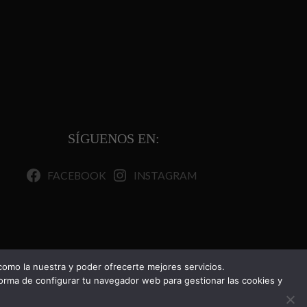
SÍGUENOS EN:
FACEBOOK
INSTAGRAM
ALLINA S.L.
CANELA Y CLAVO COMUNICACIÓN.
 como la nuestra y poder ofrecerte mejores servicios.
orma de configurar tu navegador web para gestionar las cookies y
TODOS LOS DERECHOS RESERVADOS.