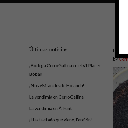
Últimas noticias
Posted 
by
Cerr
¡Bodega CerroGallina en el VI Placer
Bobal!
¡Nos visitan desde Holanda!
La vendimia en CerroGallina
La vendimia en À Punt
¡Hasta el año que viene, FereVin!