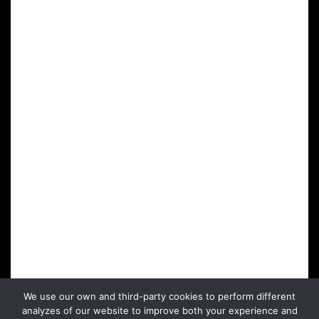
CONTACTA CON NOSOTROS
Travesía de la industria, nº5 Campo Arcís (46352 Requena) – España
+34 676 897 251
INFO@CERROGALLINA.COM
SÍGUENOS EN:
FACEBOOK
INSTAGRAM
PRIVACY
COOKIES POLICY
We use our own and third-party cookies to perform different
TERMS
analyzes of our website to improve both your experience and